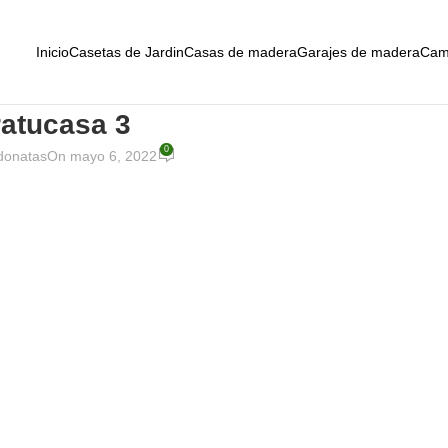
Inicio
Casetas de Jardin
Casas de madera
Garajes de madera
Cam
atucasa 3
0
donatas
On mayo 6, 2022