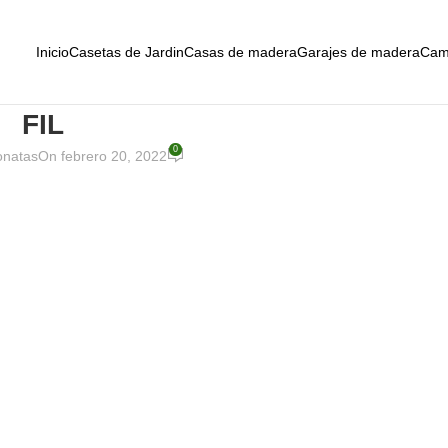
Inicio
Casetas de Jardin
Casas de madera
Garajes de madera
Cam
FIL
0
onatas
On febrero 20, 2022