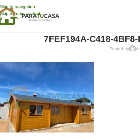
Skip to navigation
Skip to main content
7FEF194A-C418-4BF8-
Posted by
d