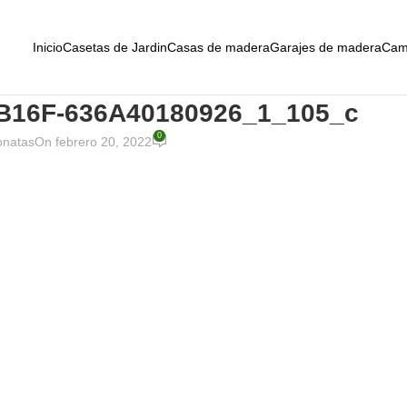
Inicio
Casetas de Jardin
Casas de madera
Garajes de madera
Cam
B16F-636A40180926_1_105_c
0
onatas
On febrero 20, 2022