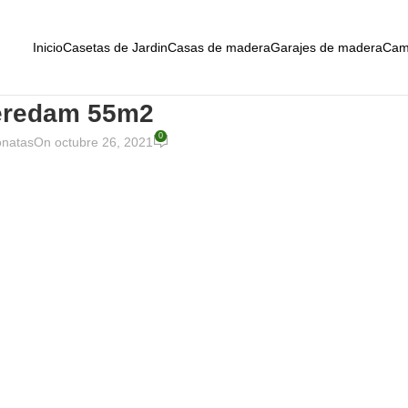
Inicio
Casetas de Jardin
Casas de madera
Garajes de madera
Cam
eredam 55m2
0
onatas
On octubre 26, 2021