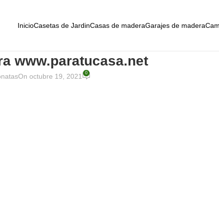
Inicio
Casetas de Jardin
Casas de madera
Garajes de madera
Cam
ra www.paratucasa.net
0
onatas
On octubre 19, 2021