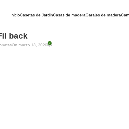
Inicio
Casetas de Jardin
Casas de madera
Garajes de madera
Cam
Fil back
0
onatas
On marzo 18, 2020