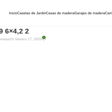
Inicio
Casetas de Jardin
Casas de madera
Garajes de madera
Cam
9 6×4,2 2
0
onatas
On febrero 17, 2020