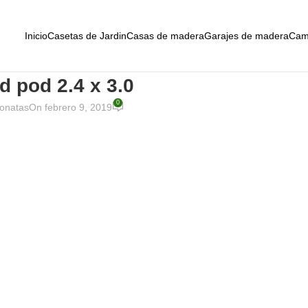
Inicio
Casetas de Jardin
Casas de madera
Garajes de madera
Cam
d pod 2.4 x 3.0
0
onatas
On febrero 9, 2019