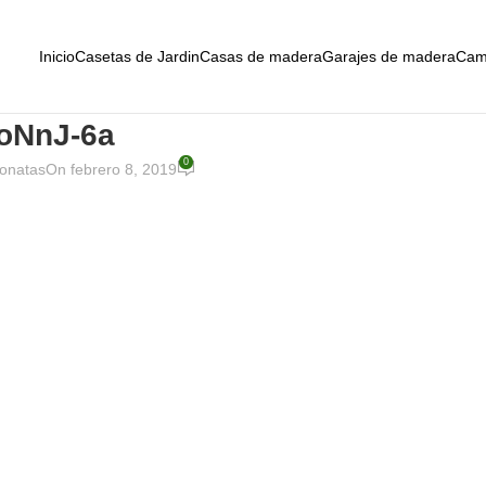
Inicio
Casetas de Jardin
Casas de madera
Garajes de madera
Cam
oNnJ-6a
0
onatas
On febrero 8, 2019