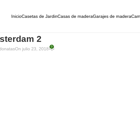
Inicio
Casetas de Jardin
Casas de madera
Garajes de madera
Cam
sterdam 2
0
donatas
On julio 23, 2018