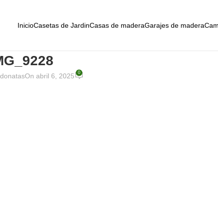
Inicio
Casetas de Jardin
Casas de madera
Garajes de madera
Cam
MG_9228
0
donatas
On abril 6, 2025