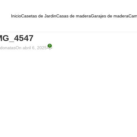
Inicio
Casetas de Jardin
Casas de madera
Garajes de madera
Cam
MG_4547
0
donatas
On abril 6, 2025