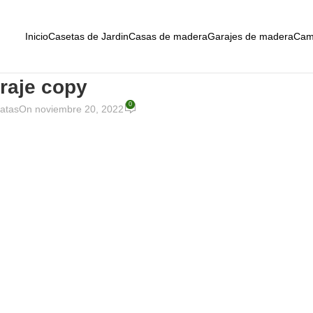
Inicio
Casetas de Jardin
Casas de madera
Garajes de madera
Cam
raje copy
0
atas
On noviembre 20, 2022