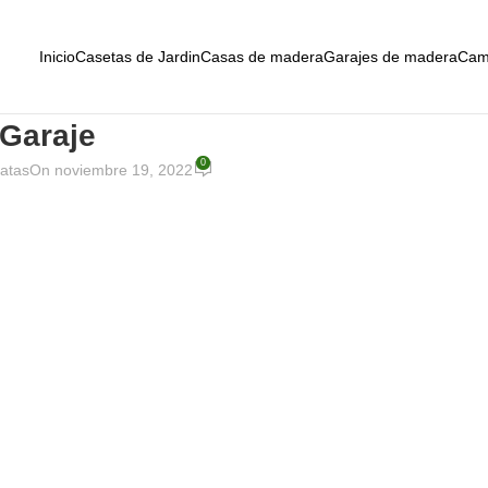
Inicio
Casetas de Jardin
Casas de madera
Garajes de madera
Cam
Garaje
0
atas
On noviembre 19, 2022