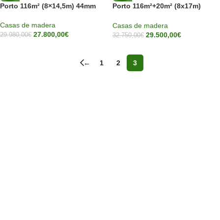
Porto 116m² (8×14,5m) 44mm
Porto 116m²+20m² (8x17m)
44mm
Casas de madera
Casas de madera
27.800,00
€
29.500,00
€
29.980,00
€
32.750,00
€
←
1
2
3