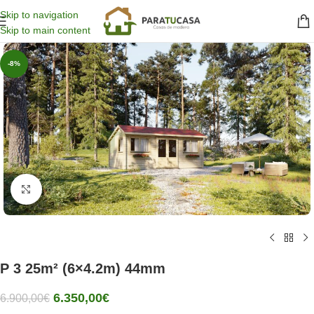
Skip to navigation
Skip to main content
-8%
Click para agrandar
P 3 25m² (6×4.2m) 44mm
6.350,00
€
6.900,00
€