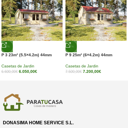
-8%
-4%
P 3 23m² (5.5×4.2m) 44mm
P 9 25m² (6×4.2m) 44mm
Casetas de Jardin
Casetas de Jardin
6.050,00
€
7.200,00
€
6.600,00
€
7.500,00
€
DONASIMA HOME SERVICE S.L.