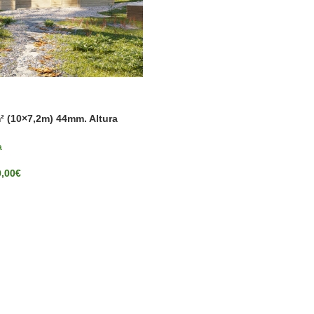
 (10×7,2m) 44mm. Altura
a
0,00
€