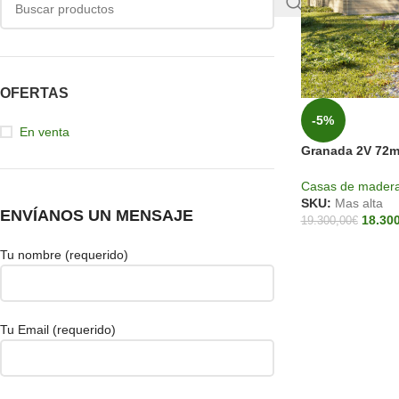
OFERTAS
-5%
En venta
Granada 2V 72m²
pared 2,42m.
Casas de mader
SKU:
Mas alta
ENVÍANOS UN MENSAJE
18.30
19.300,00
€
Tu nombre (requerido)
Tu Email (requerido)