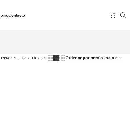
ping
Contacto
strar
9
12
18
24