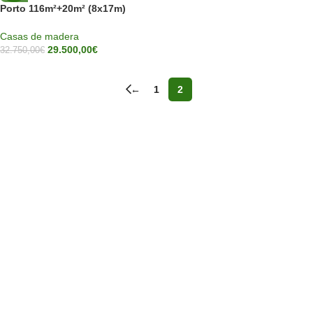
Porto 116m²+20m² (8x17m)
44mm
Casas de madera
29.500,00
€
32.750,00
€
←
1
2